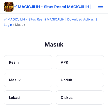
✅ MAGICJILIH - Situs Resmi MAGICJILIH | Download Aplikasi & Login
✅ MAGICJILIH - Situs Resmi MAGICJILIH | Download Aplikasi &
Login
›
Masuk
Masuk
Resmi
APK
Masuk
Unduh
Lokasi
Diskusi