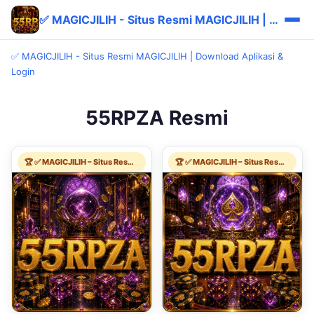
✅ MAGICJILIH - Situs Resmi MAGICJILIH | Download Aplikasi & Login
✅ MAGICJILIH - Situs Resmi MAGICJILIH | Download Aplikasi &
Login
55RPZA Resmi
🏆 ✅ MAGICJILIH – Situs Resmi MAGICJILIH | Download Aplikasi & Login · Daftar Sekarang
🏆 ✅ MAGICJILIH – Situs Resmi MAGICJILIH | Download Aplikasi & Login · Daftar Sekarang