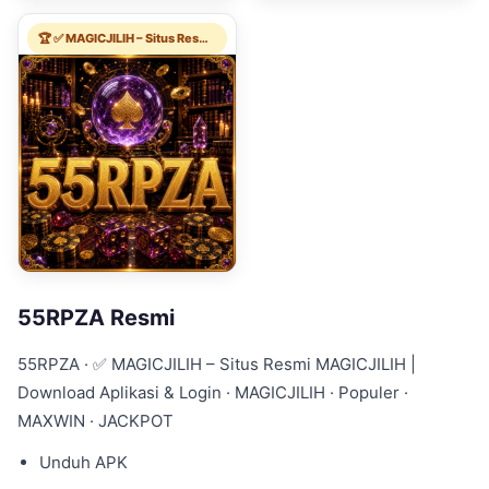
🏆 ✅ MAGICJILIH – Situs Resmi MAGICJILIH | Download Aplikasi & Login · Daftar Sekarang
55RPZA Resmi
55RPZA · ✅ MAGICJILIH – Situs Resmi MAGICJILIH |
Download Aplikasi & Login · MAGICJILIH · Populer ·
MAXWIN · JACKPOT
Unduh APK